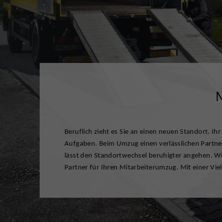
M
Beruflich zieht es Sie an einen neuen Standort. Ih
begleiten wir Ihren Umzug in Deutschland oder auch 
Aufgaben. Beim Umzug einen verlässlichen Partner
langjährige Erfahrung und einen umfassenden Umzu
lässt den Standortwechsel beruhigter angehen. Wi
Packarbeiten, Montagen und Lageroptionen. Die
Partner für Ihren Mitarbeiterumzug. Mit einer Vi