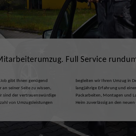
itarbeiterumzug. Full Service rundu
r Job gibt Ihnen genügend
weltweit. Wir bieten Ihnen
 an seiner Seite zu wissen,
gsservice mitsamt Beratung,
r sind der vertrauenswürdige
 DMS Schindlauer bringt Ihr
elzahl von Umzugsleistungen
Heim zuverlässig an den neuen 