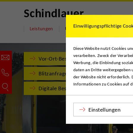
Schindlauer
Einwilligungspflichtige Coo
Leistungen
Über uns
Jobs
Hilfe 
Diese Website nutzt Cookies u
verarbeiten. Zweck der Verarbei
Vor-Ort-Besichtigung
Werbung, die Einbindung sozial
daten an Dritte weitergegeben u
Blitzanfrage
der Website nicht erforderlich.
Informationen zu Cookies auf di
Digitale Besichtigung
Einstellungen