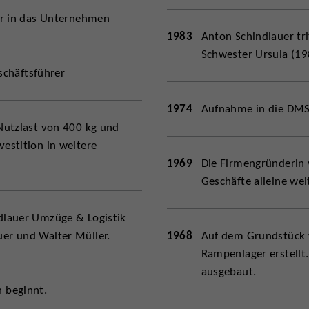
er in das Unternehmen
1983
Anton Schindlauer tri
Schwester Ursula (19
eschäftsführer
1974
Aufnahme in die DMS
Nutzlast von 400 kg und
estition in weitere
1969
Die Firmengründerin v
Geschäfte alleine weit
dlauer Umzüge & Logistik
er und Walter Müller.
1968
Auf dem Grundstück 
Rampenlager erstellt
ausgebaut.
 beginnt.