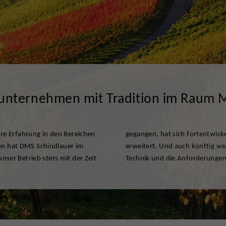
nternehmen mit Tradition im Raum
e Erfahrung in den Bereichen
ungsportfolio kontinuierlich
en hat DMS Schindlauer im
ungen stets an den Stand der
unser Betrieb stets mit der Zeit
Technik und die Anforderungen