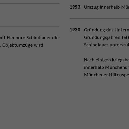
1953
Umzug innerhalb Mün
1930
Gründung des Unterne
Gründungsjahren tatk
it Eleonore Schindlauer die
Schindlauer unterstüt
u. Objektumzüge wird
Nach einigen kriegsb
innerhalb Münchens w
Münchener Hiltenspe