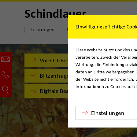
Schindlauer
Einwilligungspflichtige Coo
Leistungen
Über uns
Jobs
Hilfe 
Diese Website nutzt Cookies u
verarbeiten. Zweck der Verarbei
Vor-Ort-Besichtigung
Werbung, die Einbindung sozial
daten an Dritte weitergegeben u
Blitzanfrage
der Website nicht erforderlich.
Informationen zu Cookies auf di
Digitale Besichtigung
Einstellungen