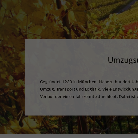
Umzugsu
Gegründet 1930 in München. Nahezu hundert Jahr
gegangen, hat sich fortentwickelt und das Leist
Umzug, Transport und Logistik. Viele Entwicklung
erweitert. Und auch künftig werden wir unsere Leist
Verlauf der vielen Jahrzehnte durchlebt. Dabei ist 