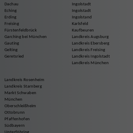
Dachau
Ingolstadt
Eching
Ingolstadt
Erding
Ingolstand
Freising
Karlsfeld
Fürstenfeldbrück
Kaufbeuren
Garching bei München
Landkreis Augsburg
Gauting
Landkreis Ebersberg
Gelting
Landkreis Freising
Geretsried
Landkreis Ingolstadt
Landkreis München
Landkreis Rosenheim
Landkreis Starnberg
Markt Schwaben
München
Oberschleißheim
Ottobrunn
Pfaffenhofen
Südbayern
Unterföhring